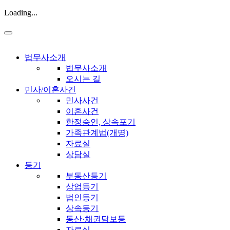
Loading...
법무사소개
법무사소개
오시는 길
민사/이혼사건
민사사건
이혼사건
한정승인, 상속포기
가족관계법(개명)
자료실
상담실
등기
부동산등기
상업등기
법인등기
상속등기
동산·채권담보등
자료실