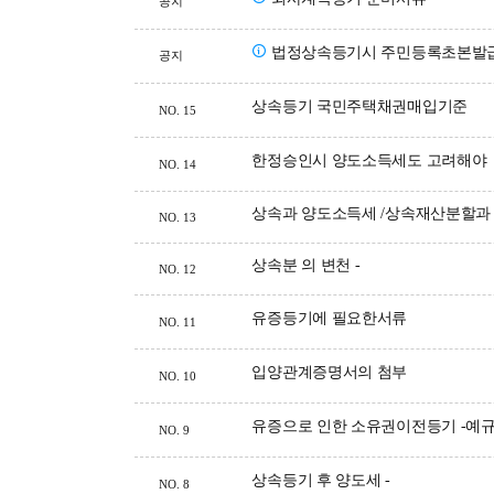
공지
법정상속등기시 주민등록초본발
공지
상속등기 국민주택채권매입기준
NO.
15
한정승인시 양도소득세도 고려해야
NO.
14
상속과 양도소득세 /상속재산분할과
NO.
13
상속분 의 변천 -
NO.
12
유증등기에 필요한서류
NO.
11
입양관계증명서의 첨부
NO.
10
유증으로 인한 소유권이전등기 -예규 
NO.
9
상속등기 후 양도세 -
NO.
8