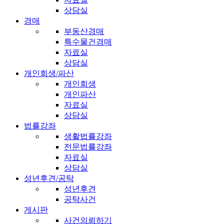
상담실
경매
부동산경매
특수물건경매
자료실
상담실
개인회생/파산
개인회생
개인파산
자료실
상담실
법률강좌
생활법률강좌
전문법률강좌
자료실
상담실
성년후견/공탁
성년후견
공탁사건
게시판
사건의뢰하기