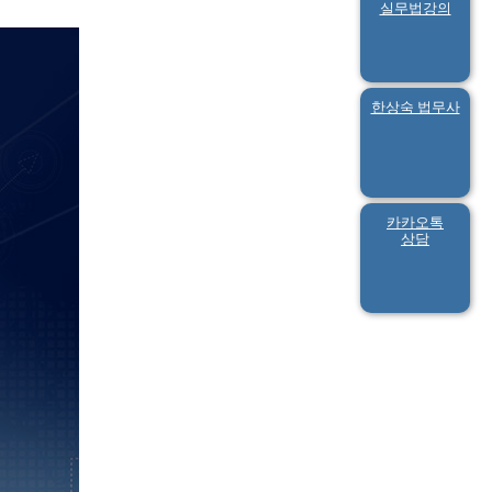
실무법강의
한상숙 법무사
카카오톡
상담