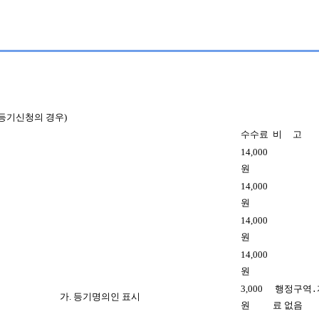
 등기신청의 경우)
수수료
비 고
14,000
원
14,000
원
14,000
원
14,000
원
3,000
행정구역․
가. 등기명의인 표시
원
료 없음