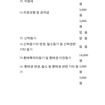
가. 지방세
원
3,000
나.
의료보험 등 공과금
원
3,000
원
없 음
가. 신탁등기
없 음
나.신탁등기의 변경, 말소등기 등 신탁관련
없 음
기타 등기
14,000
가.환매특약의등기 및 환매권 이전등기
원
나. 환매권 변경, 말소 등 환매권 관련 기타 등
3,000
기
원
3,000
원