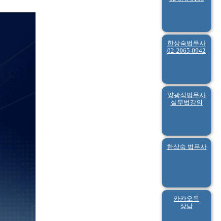
한상숙법무사
02-2065-0942
양광석법무사
실무법강의
한상숙 법무사
카카오톡
상담