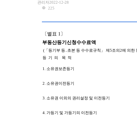
관리자
2022-12-28
225
〔별표 1〕
부동산등기신청수수료액
(「등기부 등․초본 등 수수료규칙」 제5조의2에 의한
등 기 의 목 적
1. 소유권보존등기
2. 소유권이전등기
3. 소유권 이외의 권리설정 및 이전등기
4. 가등기 및 가등기의 이전등기