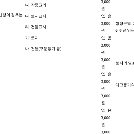
3,000
나. 각종권리
원
기신청의 경우는
다. 토지표시
없 음
3,000
행정구역․
라. 건물표시
원
수수료 없
가. 토지
없 음
3,000
나. 건물(구분등기 등)
원
3,000
토지의 멸
원
없 음
3,000
예고등기의
원
3,000
원
없 음
3,000
원
3,000