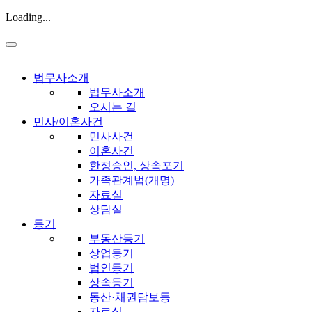
Loading...
법무사소개
법무사소개
오시는 길
민사/이혼사건
민사사건
이혼사건
한정승인, 상속포기
가족관계법(개명)
자료실
상담실
등기
부동산등기
상업등기
법인등기
상속등기
동산·채권담보등
자료실