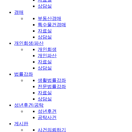
상담실
경매
부동산경매
특수물건경매
자료실
상담실
개인회생/파산
개인회생
개인파산
자료실
상담실
법률강좌
생활법률강좌
전문법률강좌
자료실
상담실
성년후견/공탁
성년후견
공탁사건
게시판
사건의뢰하기