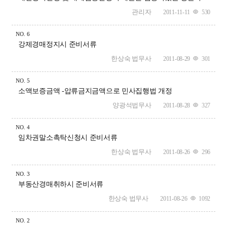
관리자
2011-11-11
530
NO.
6
강제경매정지시 준비서류
한상숙 법무사
2011-08-29
301
NO.
5
소액보증금액 -압류금지금액으로 민사집행법 개정
양광석법무사
2011-08-28
327
NO.
4
임차권말소촉탁신청시 준비서류
한상숙 법무사
2011-08-26
296
NO.
3
부동산경매취하시 준비서류
한상숙 법무사
2011-08-26
1092
NO.
2