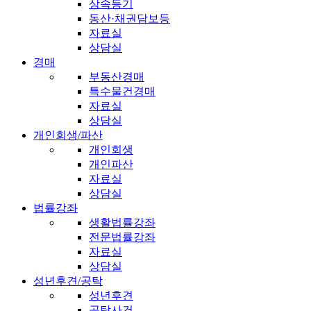
상속등기
동산·채권담보등
자료실
상담실
경매
부동산경매
특수물건경매
자료실
상담실
개인회생/파산
개인회생
개인파산
자료실
상담실
법률강좌
생활법률강좌
전문법률강좌
자료실
상담실
성년후견/공탁
성년후견
공탁사건