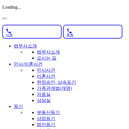
Loading...
시청
목동
법무사소개
법무사소개
오시는 길
민사/이혼사건
민사사건
이혼사건
한정승인, 상속포기
가족관계법(개명)
자료실
상담실
등기
부동산등기
상업등기
법인등기