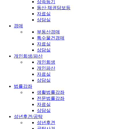
상속등기
동산·채권담보등
자료실
상담실
경매
부동산경매
특수물건경매
자료실
상담실
개인회생/파산
개인회생
개인파산
자료실
상담실
법률강좌
생활법률강좌
전문법률강좌
자료실
상담실
성년후견/공탁
성년후견
공탁사건