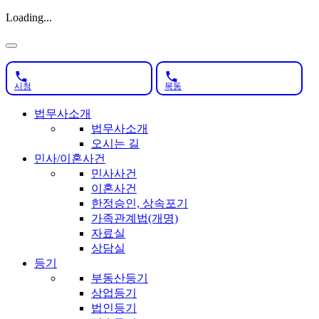
Loading...
시청
목동
법무사소개
법무사소개
오시는 길
민사/이혼사건
민사사건
이혼사건
한정승인, 상속포기
가족관계법(개명)
자료실
상담실
등기
부동산등기
상업등기
법인등기